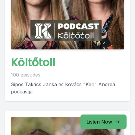
Költőtoll
100 episodes
Sipos Takács Janka és Kovács "Keri" Andrea
podcastja
Listen Now