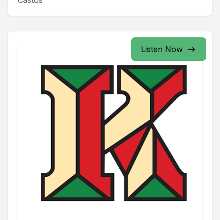
Castos
Listen Now