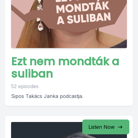
Ezt nem mondták a
suliban
52 episodes
Sipos Takács Janka podcastja.
Listen Now