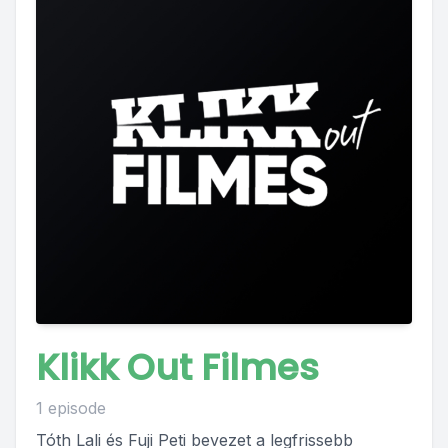
Klikk Out Filmes
1 episode
Tóth Lali és Fuji Peti bevezet a legfrissebb