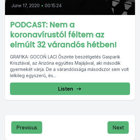
June 17, 2020
•
00:15:24
PODCAST: Nem a
koronavírustól féltem az
elmúlt 32 várandós hétben!
GRAFIKA: GOCOŇ LACI Őszinte beszélgetés Gasparik
Krisztával, az Arizóna együttes Majájával, aki második
gyermekét várja. De a várandóssága másodszor sem volt
lelkileg egyszerű, és...
Listen
Previous
Next