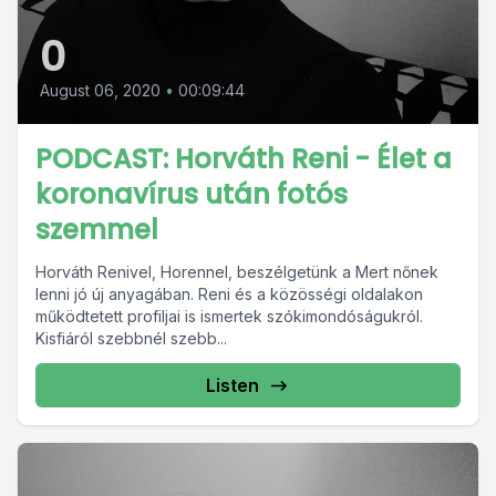
0
August 06, 2020
•
00:09:44
PODCAST: Horváth Reni - Élet a
koronavírus után fotós
szemmel
Horváth Renivel, Horennel, beszélgetünk a Mert nőnek
lenni jó új anyagában. Reni és a közösségi oldalakon
működtetett profiljai is ismertek szókimondóságukról.
Kisfiáról szebbnél szebb...
Listen