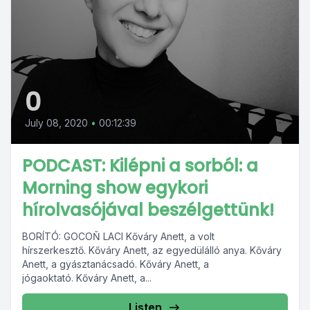
0
July 08, 2020
•
00:12:39
PODCAST: Kilépni a sorból: a
Morning show egykori
hírolvasójával beszélgettünk!
BORÍTÓ: GOCOŇ LACI Kőváry Anett, a volt
hírszerkesztő. Kőváry Anett, az egyedülálló anya. Kőváry
Anett, a gyásztanácsadó. Kőváry Anett, a
jógaoktató. Kőváry Anett, a...
Listen