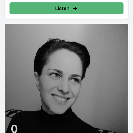
aki később...
Listen
0