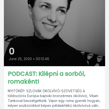
0
June 25, 2020
•
00:12:46
PODCAST: Kilépni a sorból,
romaként!
NYITÓKÉP: SZLOVÁK ÖKÖLVÍVÓ-SZÖVETSÉG A
többszörös Európa-bajnoki bronzérmes ökölvívó, Viliam
Tankoval beszélgettünk. Vajon egy roma gyerek hogyan,
milyen eszközökkel képes példaértékű ökölvívóvá válni,