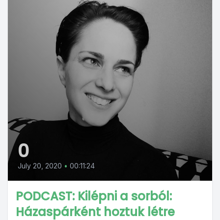
0
July 20, 2020
•
00:11:24
PODCAST: Kilépni a sorból:
Házaspárként hoztuk létre