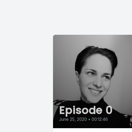
Episode 0
June 25, 2020
•
00:12:46