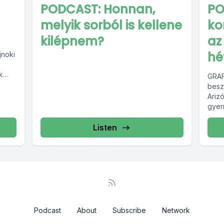
PODCAST: Honnan,
PO
melyik sorból is kellene
ko
kilépnem?
az
hé
noki
k
GRAF
besz
bb...
Ariz
gyer
másod
Listen
Podcast
About
Subscribe
Network