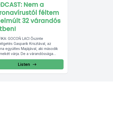
DCAST: Nem a
ronavírustól féltem
 elmúlt 32 várandós
tben!
IKA: GOCOŇ LACI Őszinte
élgetés Gasparik Krisztával, az
óna együttes Majájával, aki második
mekét várja. De a várandóssága
szor sem volt lelkileg egyszerű, és...
Listen