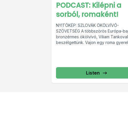
PODCAST: Kilépni a
sorból, romaként!
NYITÓKÉP: SZLOVÁK ÖKÖLVÍVÓ-
SZÖVETSÉG A többszörös Európa-baj
bronzérmes ökölvívó, Viliam Tankoval
beszélgettünk. Vajon egy roma gyere
hogyan, milyen eszközökkel képes
példaértékű ökölvívóvá válni, aki késő
Listen