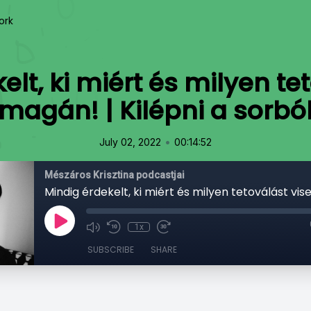
ork
lt, ki miért és milyen tet
magán! | Kilépni a sorbó
•
July 02, 2022
00:14:52
Mészáros Krisztina podcastjai
1x
SUBSCRIBE
SHARE