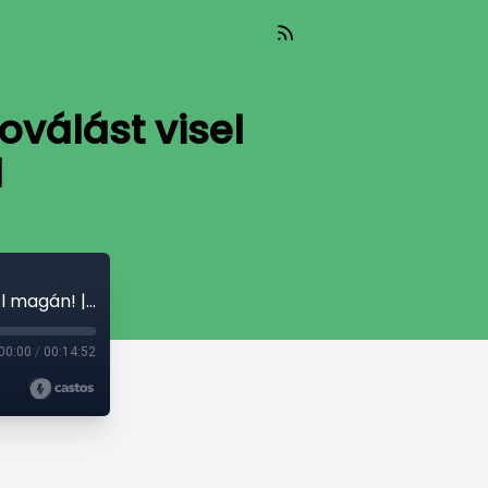
oválást visel
l
Mindig érdekelt, ki miért és milyen tetoválást visel magán! | Kilépni a sorból
00:00
/
00:14:52